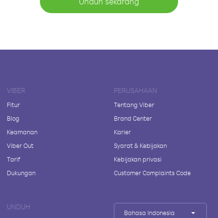
Unduh sekarang
VIBER
PERUSAHAAN
Fitur
Tentang Viber
Blog
Brand Center
Keamanan
Karier
Viber Out
Syarat & Kebijakan
Tarif
Kebijakan privasi
Dukungan
Customer Complaints Code
UNDUH
Bahasa Indonesia