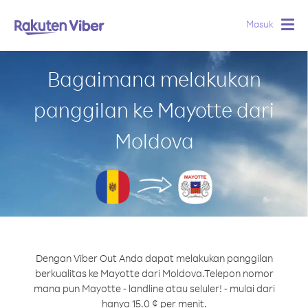
Masuk
Togg
navig
Bagaimana melakukan
panggilan ke Mayotte dari
Moldova
Dengan Viber Out Anda dapat melakukan panggilan
berkualitas ke Mayotte dari Moldova.
Telepon nomor
mana pun Mayotte - landline atau seluler! - mulai dari
hanya 15.0 ¢ per menit.