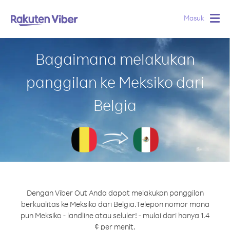
Masuk
Togg
navig
Bagaimana melakukan
panggilan ke Meksiko dari
Belgia
Dengan Viber Out Anda dapat melakukan panggilan
berkualitas ke Meksiko dari Belgia.
Telepon nomor mana
pun Meksiko - landline atau seluler! - mulai dari hanya 1.4
¢ per menit.