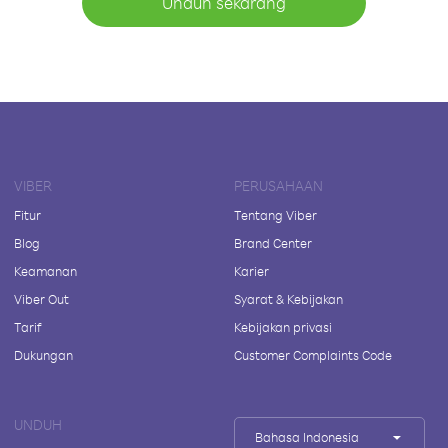
Unduh sekarang
VIBER
PERUSAHAAN
Fitur
Tentang Viber
Blog
Brand Center
Keamanan
Karier
Viber Out
Syarat & Kebijakan
Tarif
Kebijakan privasi
Dukungan
Customer Complaints Code
UNDUH
Bahasa Indonesia