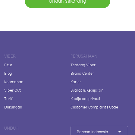
Unduh sekarang
VIBER
PERUSAHAAN
Fitur
Tentang Viber
Blog
Brand Center
Keamanan
Karier
Viber Out
Syarat & Kebijakan
Tarif
Kebijakan privasi
Dukungan
Customer Complaints Code
UNDUH
Bahasa Indonesia