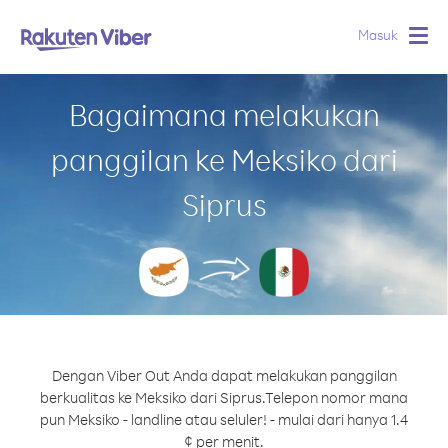
Masuk
Togg
navig
Bagaimana melakukan
panggilan ke Meksiko dari
Siprus
Dengan Viber Out Anda dapat melakukan panggilan
berkualitas ke Meksiko dari Siprus.
Telepon nomor mana
pun Meksiko - landline atau seluler! - mulai dari hanya 1.4
¢ per menit.