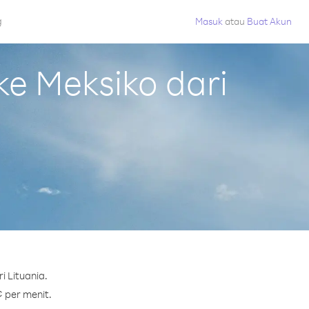
g
Masuk
atau
Buat Akun
e Meksiko dari
i Lituania.
¢ per menit.