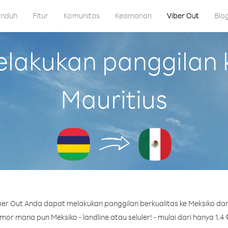
nduh
Fitur
Komunitas
Keamanan
Viber Out
Blo
akukan panggilan k
Mauritius
er Out Anda dapat melakukan panggilan berkualitas ke Meksiko dari
or mana pun Meksiko - landline atau seluler! - mulai dari hanya 1.4 