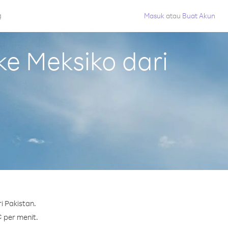
g
Masuk
atau
Buat Akun
e Meksiko dari
i Pakistan.
¢ per menit.