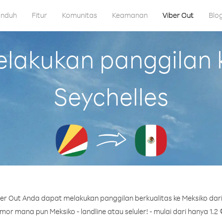
nduh
Fitur
Komunitas
Keamanan
Viber Out
Blo
akukan panggilan k
Seychelles
r Out Anda dapat melakukan panggilan berkualitas ke Meksiko dari
or mana pun Meksiko - landline atau seluler! - mulai dari hanya 1.2 