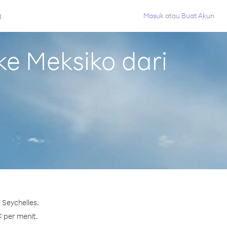
g
Masuk
atau
Buat Akun
e Meksiko dari
 Seychelles.
¢ per menit.