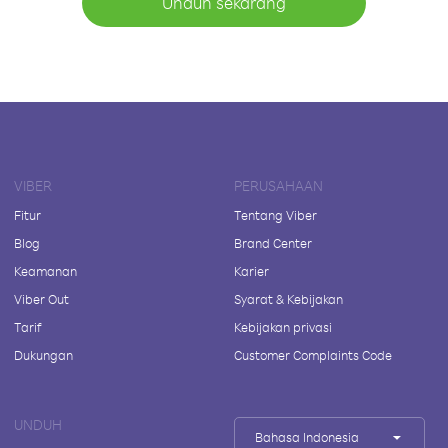
Unduh sekarang
VIBER
PERUSAHAAN
Fitur
Tentang Viber
Blog
Brand Center
Keamanan
Karier
Viber Out
Syarat & Kebijakan
Tarif
Kebijakan privasi
Dukungan
Customer Complaints Code
UNDUH
Bahasa Indonesia