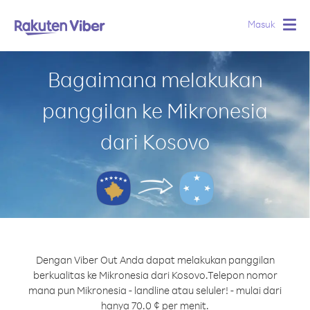
Masuk
Togg
navig
Bagaimana melakukan
panggilan ke Mikronesia
dari Kosovo
Dengan Viber Out Anda dapat melakukan panggilan
berkualitas ke Mikronesia dari Kosovo.
Telepon nomor
mana pun Mikronesia - landline atau seluler! - mulai dari
hanya 70.0 ¢ per menit.