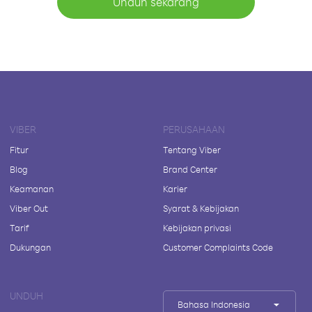
Unduh sekarang
VIBER
PERUSAHAAN
Fitur
Tentang Viber
Blog
Brand Center
Keamanan
Karier
Viber Out
Syarat & Kebijakan
Tarif
Kebijakan privasi
Dukungan
Customer Complaints Code
UNDUH
Bahasa Indonesia