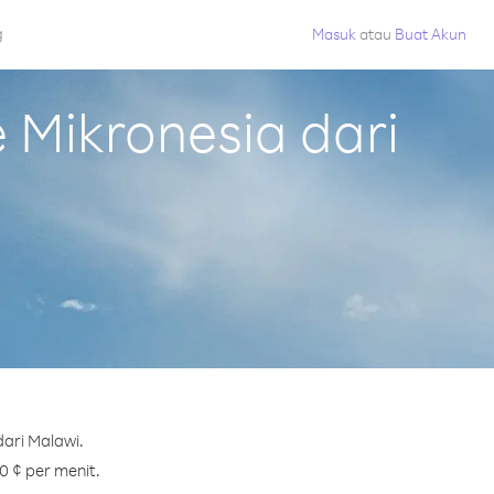
g
Masuk
atau
Buat Akun
Mikronesia dari
ari Malawi.
0 ¢ per menit.