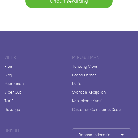
Unduh sekarang
VIBER
PERUSAHAAN
Fitur
Tentang Viber
Blog
Brand Center
Keamanan
Karier
Viber Out
Syarat & Kebijakan
Tarif
Kebijakan privasi
Dukungan
Customer Complaints Code
UNDUH
Bahasa Indonesia