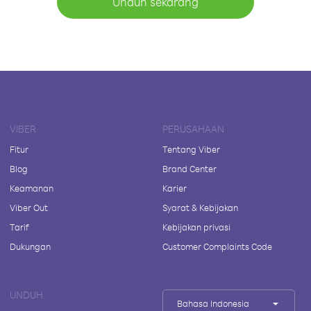
Unduh sekarang
VIBER
PERUSAHAAN
Fitur
Tentang Viber
Blog
Brand Center
Keamanan
Karier
Viber Out
Syarat & Kebijakan
Tarif
Kebijakan privasi
Dukungan
Customer Complaints Code
UNDUH
Bahasa Indonesia