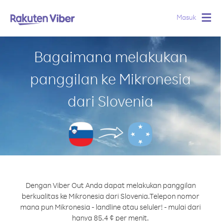
Masuk
Togg
navig
Bagaimana melakukan
panggilan ke Mikronesia
dari Slovenia
Dengan Viber Out Anda dapat melakukan panggilan
berkualitas ke Mikronesia dari Slovenia.
Telepon nomor
mana pun Mikronesia - landline atau seluler! - mulai dari
hanya 85.4 ¢ per menit.