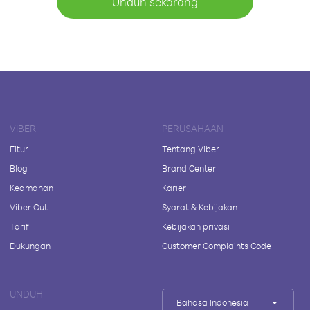
Unduh sekarang
VIBER
PERUSAHAAN
Fitur
Tentang Viber
Blog
Brand Center
Keamanan
Karier
Viber Out
Syarat & Kebijakan
Tarif
Kebijakan privasi
Dukungan
Customer Complaints Code
UNDUH
Bahasa Indonesia