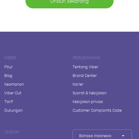
Unduh sekarang
VIBER
PERUSAHAAN
Fitur
Tentang Viber
Blog
Brand Center
Keamanan
Karier
Viber Out
Syarat & Kebijakan
Tarif
Kebijakan privasi
Dukungan
Customer Complaints Code
UNDUH
Bahasa Indonesia