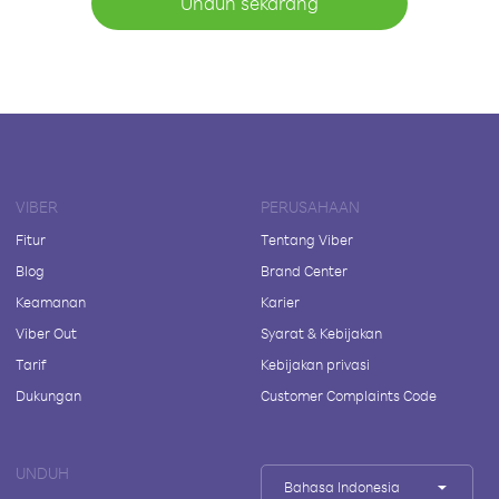
Unduh sekarang
VIBER
PERUSAHAAN
Fitur
Tentang Viber
Blog
Brand Center
Keamanan
Karier
Viber Out
Syarat & Kebijakan
Tarif
Kebijakan privasi
Dukungan
Customer Complaints Code
UNDUH
Bahasa Indonesia