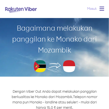
Masuk
Togg
navig
Bagaimana melakukan
panggilan ke Monako dari
Mozambik
Dengan Viber Out Anda dapat melakukan panggilan
berkualitas ke Monako dari Mozambik.
Telepon nomor
mana pun Monako - landline atau seluler! - mulai dari
hanya 15.0 ¢ per menit.