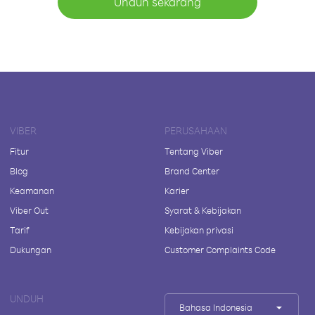
Unduh sekarang
VIBER
PERUSAHAAN
Fitur
Tentang Viber
Blog
Brand Center
Keamanan
Karier
Viber Out
Syarat & Kebijakan
Tarif
Kebijakan privasi
Dukungan
Customer Complaints Code
UNDUH
Bahasa Indonesia