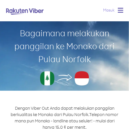
Masuk
Togg
navig
Bagaimana melakukan
panggilan ke Monako dari
Pulau Norfolk
Dengan Viber Out Anda dapat melakukan panggilan
berkualitas ke Monako dari Pulau Norfolk.
Telepon nomor
mana pun Monako - landline atau seluler! - mulai dari
hanya 15.0 ¢ per menit.