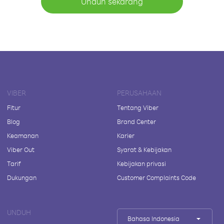
Unduh sekarang
VIBER
PERUSAHAAN
Fitur
Tentang Viber
Blog
Brand Center
Keamanan
Karier
Viber Out
Syarat & Kebijakan
Tarif
Kebijakan privasi
Dukungan
Customer Complaints Code
UNDUH
Bahasa Indonesia