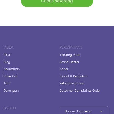
Unduh sekarang
VIBER
PERUSAHAAN
Fitur
Tentang Viber
Blog
Brand Center
Keamanan
Karier
Viber Out
Syarat & Kebijakan
Tarif
Kebijakan privasi
Dukungan
Customer Complaints Code
UNDUH
Bahasa Indonesia