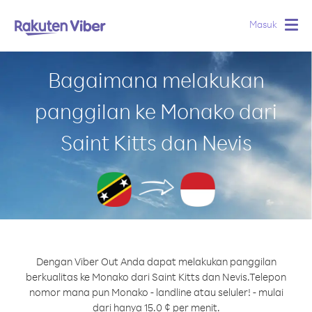
Masuk
Togg
navig
Bagaimana melakukan
panggilan ke Monako dari
Saint Kitts dan Nevis
Dengan Viber Out Anda dapat melakukan panggilan
berkualitas ke Monako dari Saint Kitts dan Nevis.
Telepon
nomor mana pun Monako - landline atau seluler! - mulai
dari hanya 15.0 ¢ per menit.