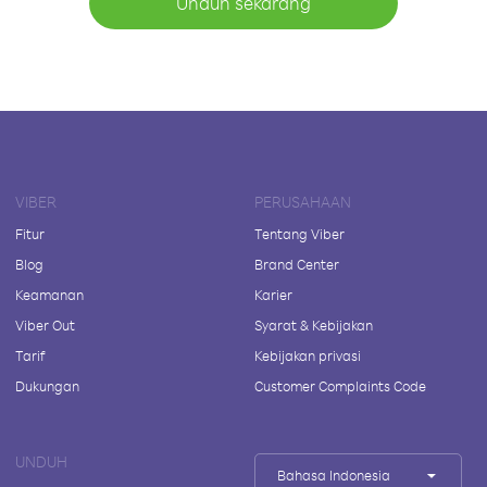
Unduh sekarang
VIBER
PERUSAHAAN
Fitur
Tentang Viber
Blog
Brand Center
Keamanan
Karier
Viber Out
Syarat & Kebijakan
Tarif
Kebijakan privasi
Dukungan
Customer Complaints Code
UNDUH
Bahasa Indonesia