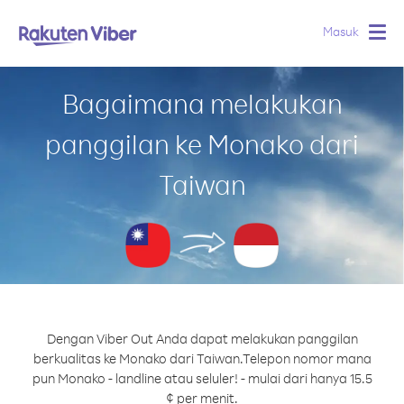
Masuk
Togg
navig
Bagaimana melakukan
panggilan ke Monako dari
Taiwan
Dengan Viber Out Anda dapat melakukan panggilan
berkualitas ke Monako dari Taiwan.
Telepon nomor mana
pun Monako - landline atau seluler! - mulai dari hanya 15.5
¢ per menit.