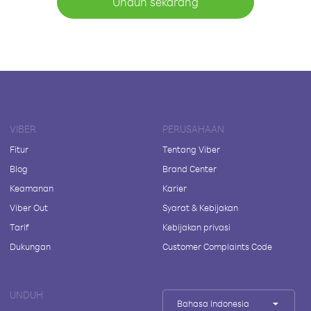
Unduh sekarang
VIBER
PERUSAHAAN
Fitur
Tentang Viber
Blog
Brand Center
Keamanan
Karier
Viber Out
Syarat & Kebijakan
Tarif
Kebijakan privasi
Dukungan
Customer Complaints Code
UNDUH
Bahasa Indonesia