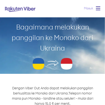
Masuk
Togg
navig
Bagaimana melakukan
panggilan ke Monako dari
Ukraina
Dengan Viber Out Anda dapat melakukan panggilan
berkualitas ke Monako dari Ukraina.
Telepon nomor
mana pun Monako - landline atau seluler! - mulai dari
hanya 15.0 ¢ per menit.