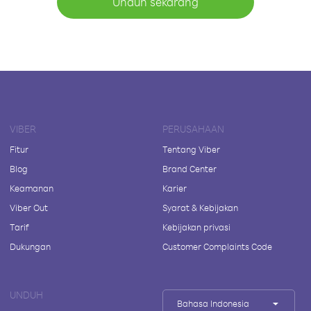
Unduh sekarang
VIBER
PERUSAHAAN
Fitur
Tentang Viber
Blog
Brand Center
Keamanan
Karier
Viber Out
Syarat & Kebijakan
Tarif
Kebijakan privasi
Dukungan
Customer Complaints Code
UNDUH
Bahasa Indonesia