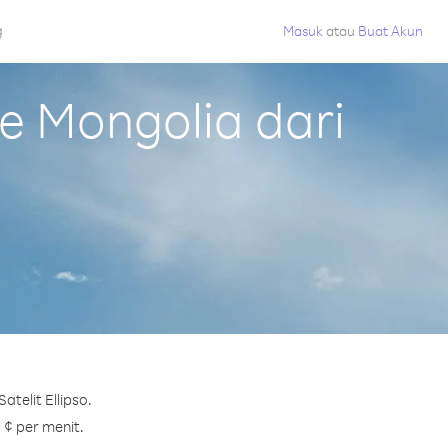
g
Masuk
atau
Buat Akun
 Mongolia dari
telit Ellipso.
 ¢ per menit.