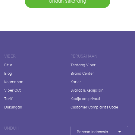
Unduh sekarang
VIBER
PERUSAHAAN
Fitur
Tentang Viber
Blog
Brand Center
Keamanan
Karier
Viber Out
Syarat & Kebijakan
Tarif
Kebijakan privasi
Dukungan
Customer Complaints Code
UNDUH
Bahasa Indonesia