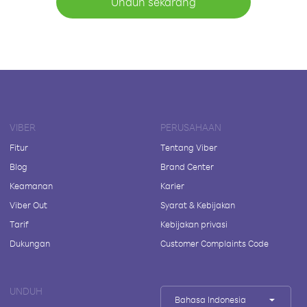
Unduh sekarang
VIBER
PERUSAHAAN
Fitur
Tentang Viber
Blog
Brand Center
Keamanan
Karier
Viber Out
Syarat & Kebijakan
Tarif
Kebijakan privasi
Dukungan
Customer Complaints Code
UNDUH
Bahasa Indonesia