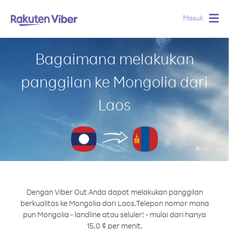
Masuk
Togg
navig
Bagaimana melakukan
panggilan ke Mongolia dari
Laos
Dengan Viber Out Anda dapat melakukan panggilan
berkualitas ke Mongolia dari Laos.
Telepon nomor mana
pun Mongolia - landline atau seluler! - mulai dari hanya
15.0 ¢ per menit.