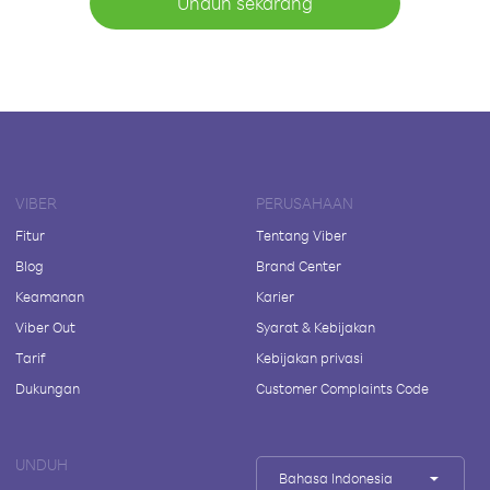
Unduh sekarang
VIBER
PERUSAHAAN
Fitur
Tentang Viber
Blog
Brand Center
Keamanan
Karier
Viber Out
Syarat & Kebijakan
Tarif
Kebijakan privasi
Dukungan
Customer Complaints Code
UNDUH
Bahasa Indonesia