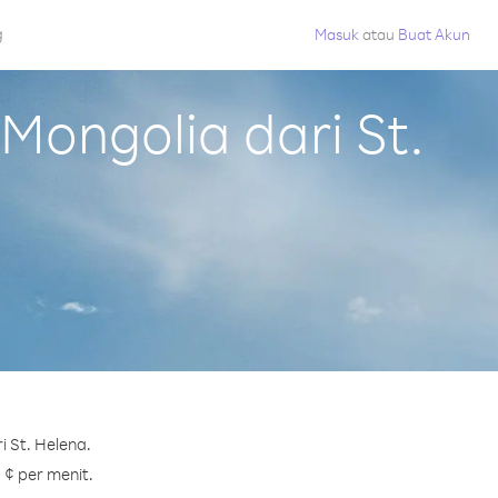
g
Masuk
atau
Buat Akun
ongolia dari St.
 St. Helena.
 ¢ per menit.