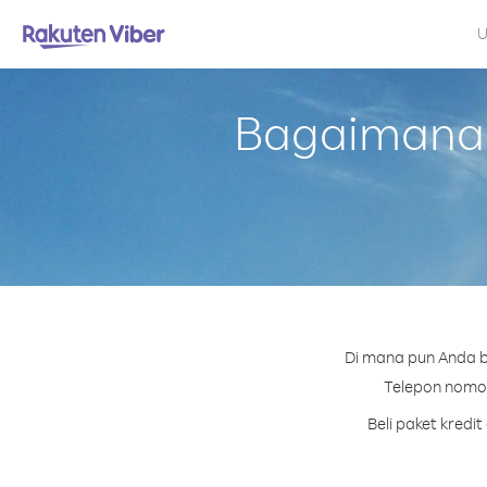
U
Bagaimana 
Di mana pun Anda b
Telepon nomor 
Beli paket kred