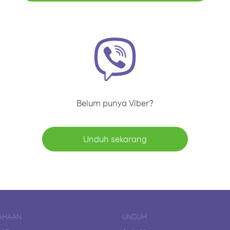
Belum punya Viber?
Unduh sekarang
AHAAN
UNDUH