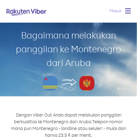
Masuk
Togg
navig
Bagaimana melakukan
panggilan ke Montenegro
dari Aruba
Dengan Viber Out Anda dapat melakukan panggilan
berkualitas ke Montenegro dari Aruba.
Telepon nomor
mana pun Montenegro - landline atau seluler! - mulai dari
hanya 23.5 ¢ per menit.