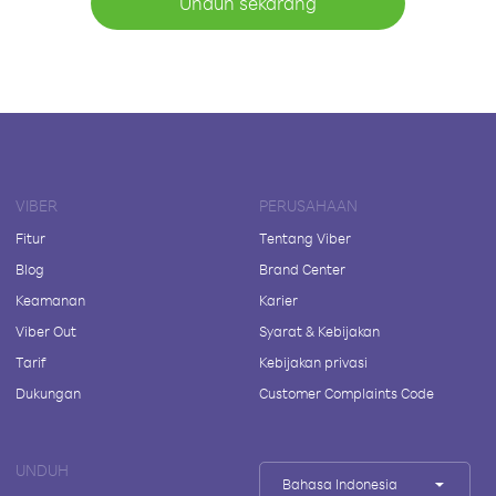
Unduh sekarang
VIBER
PERUSAHAAN
Fitur
Tentang Viber
Blog
Brand Center
Keamanan
Karier
Viber Out
Syarat & Kebijakan
Tarif
Kebijakan privasi
Dukungan
Customer Complaints Code
UNDUH
Bahasa Indonesia