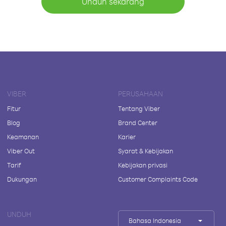
Unduh sekarang
VIBER
PERUSAHAAN
Fitur
Tentang Viber
Blog
Brand Center
Keamanan
Karier
Viber Out
Syarat & Kebijakan
Tarif
Kebijakan privasi
Dukungan
Customer Complaints Code
UNDUH
Bahasa Indonesia