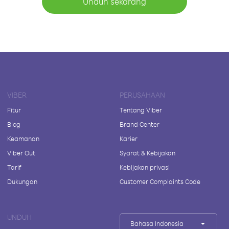
Unduh sekarang
VIBER
PERUSAHAAN
Fitur
Tentang Viber
Blog
Brand Center
Keamanan
Karier
Viber Out
Syarat & Kebijakan
Tarif
Kebijakan privasi
Dukungan
Customer Complaints Code
UNDUH
Bahasa Indonesia