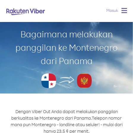
Masuk
Togg
navig
Bagaimana melakukan
panggilan ke Montenegro
dari Panama
Dengan Viber Out Anda dapat melakukan panggilan
berkualitas ke Montenegro dari Panama.
Telepon nomor
mana pun Montenegro - landline atau seluler! - mulai dari
hanya 23.5 ¢ per menit.