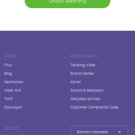
Unduh sekarang
VIBER
PERUSAHAAN
Fitur
Tentang Viber
Blog
Brand Center
Keamanan
Karier
Viber Out
Syarat & Kebijakan
Tarif
Kebijakan privasi
Dukungan
Customer Complaints Code
UNDUH
Bahasa Indonesia