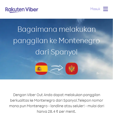
Masuk
Togg
navig
Bagaimana melakukan
panggilan ke Montenegro
dari Spanyol
Dengan Viber Out Anda dapat melakukan panggilan
berkualitas ke Montenegro dari Spanyol.
Telepon nomor
mana pun Montenegro - landline atau seluler! - mulai dari
hanya 28.4 ¢ per menit.