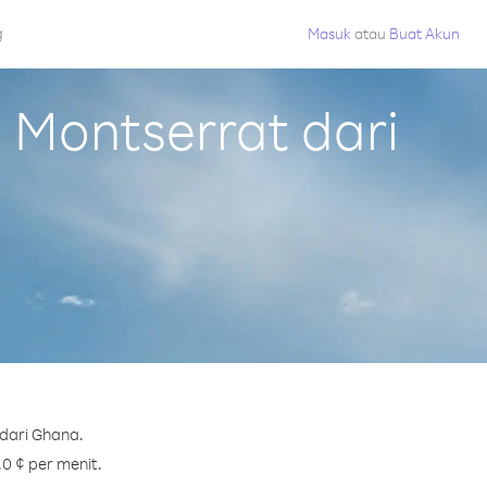
g
Masuk
atau
Buat Akun
Montserrat dari
dari Ghana.
0 ¢ per menit.