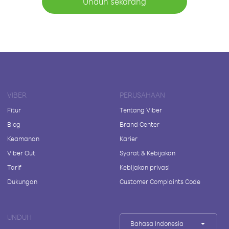
Unduh sekarang
VIBER
PERUSAHAAN
Fitur
Tentang Viber
Blog
Brand Center
Keamanan
Karier
Viber Out
Syarat & Kebijakan
Tarif
Kebijakan privasi
Dukungan
Customer Complaints Code
UNDUH
Bahasa Indonesia