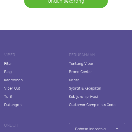
Unduh sekarang
VIBER
PERUSAHAAN
Fitur
Tentang Viber
Blog
Brand Center
Keamanan
Karier
Viber Out
Syarat & Kebijakan
Tarif
Kebijakan privasi
Dukungan
Customer Complaints Code
UNDUH
Bahasa Indonesia