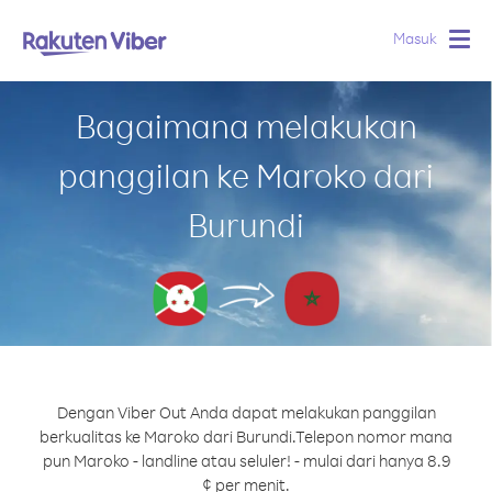
Masuk
Togg
navig
Bagaimana melakukan
panggilan ke Maroko dari
Burundi
Dengan Viber Out Anda dapat melakukan panggilan
berkualitas ke Maroko dari Burundi.
Telepon nomor mana
pun Maroko - landline atau seluler! - mulai dari hanya 8.9
¢ per menit.