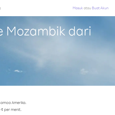
g
Masuk
atau
Buat Akun
e Mozambik dari
 Samoa Amerika.
 ¢ per menit.