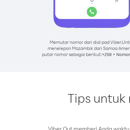
Memutar nomor dari dial pad Viber.
Unt
menelepon Mozambik dari Samoa Ameri
putar nomor sebagai berikut:
+
+
258
Nomor
Tips untu
Viber Out memberi Anda waktu m