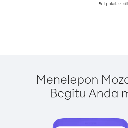
Beli paket kre
Menelepon Moza
Begitu Anda m