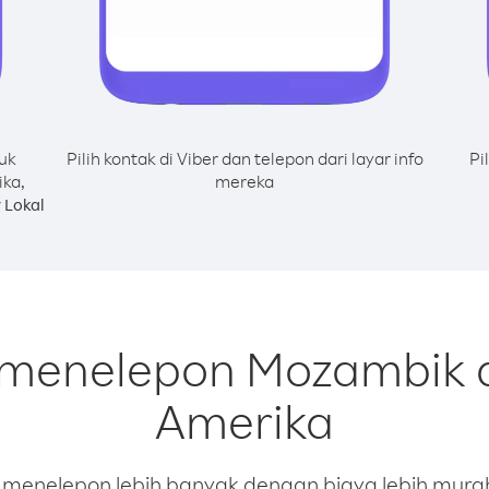
uk
Pilih kontak di Viber dan telepon dari layar info
Pi
ka,
mereka
 Lokal
k menelepon Mozambik 
Amerika
enelepon lebih banyak dengan biaya lebih murah.