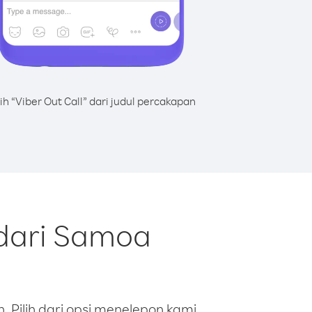
lih “Viber Out Call” dari judul percakapan
dari Samoa
 Pilih dari opsi menelepon kami