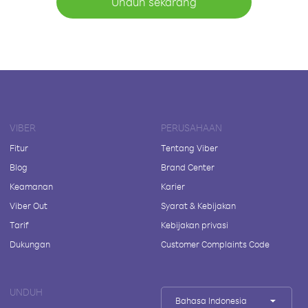
Unduh sekarang
VIBER
PERUSAHAAN
Fitur
Tentang Viber
Blog
Brand Center
Keamanan
Karier
Viber Out
Syarat & Kebijakan
Tarif
Kebijakan privasi
Dukungan
Customer Complaints Code
UNDUH
Bahasa Indonesia