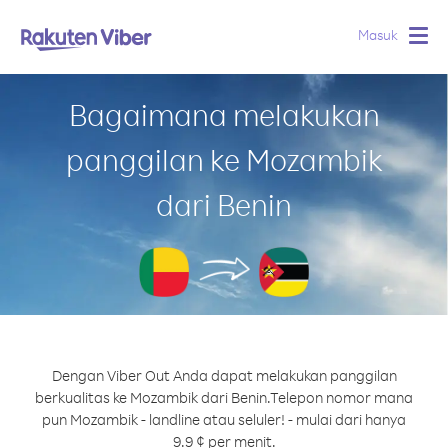
Masuk
Togg
navig
Bagaimana melakukan
panggilan ke Mozambik
dari Benin
Dengan Viber Out Anda dapat melakukan panggilan
berkualitas ke Mozambik dari Benin.
Telepon nomor mana
pun Mozambik - landline atau seluler! - mulai dari hanya
9.9 ¢ per menit.