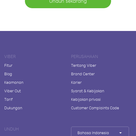
Unduh sekarang
VIBER
PERUSAHAAN
Fitur
Tentang Viber
Blog
Brand Center
Keamanan
Karier
Viber Out
Syarat & Kebijakan
Tarif
Kebijakan privasi
Dukungan
Customer Complaints Code
UNDUH
Bahasa Indonesia