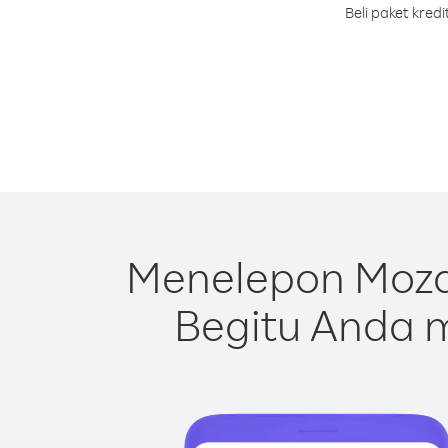
Beli paket kre
Menelepon Moza
Begitu Anda m