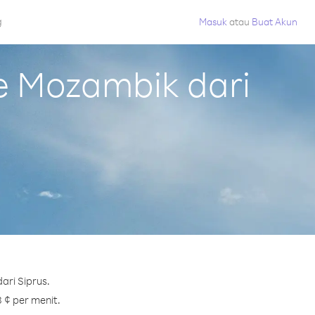
g
Masuk
atau
Buat Akun
e Mozambik dari
ari Siprus.
 ¢ per menit.