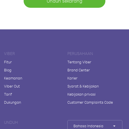
Unduh sekarang
VIBER
PERUSAHAAN
Fitur
Tentang Viber
Blog
Brand Center
Keamanan
Karier
Viber Out
Syarat & Kebijakan
Tarif
Kebijakan privasi
Dukungan
Customer Complaints Code
UNDUH
Bahasa Indonesia