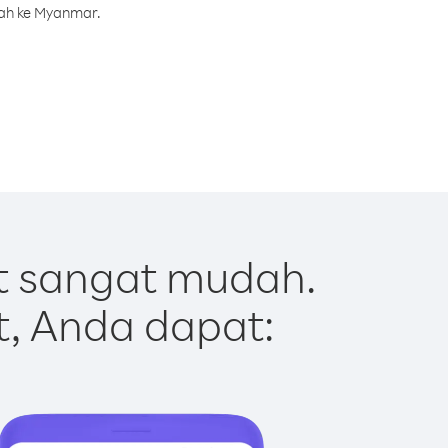
rah ke Myanmar.
t sangat mudah.
t, Anda dapat: