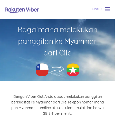
Masuk
Togg
navig
Bagaimana melakukan
panggilan ke Myanmar
dari Cile
Dengan Viber Out Anda dapat melakukan panggilan
berkualitas ke Myanmar dari Cile.
Telepon nomor mana
pun Myanmar - landline atau seluler! - mulai dari hanya
38.5 ¢ per menit.