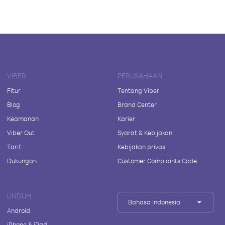
VIBER
PERUSAHAAN
Fitur
Tentang Viber
Blog
Brand Center
Keamanan
Karier
Viber Out
Syarat & Kebijakan
Tarif
Kebijakan privasi
Dukungan
Customer Complaints Code
UNDUH
Bahasa Indonesia
Android
iPhone & iPad