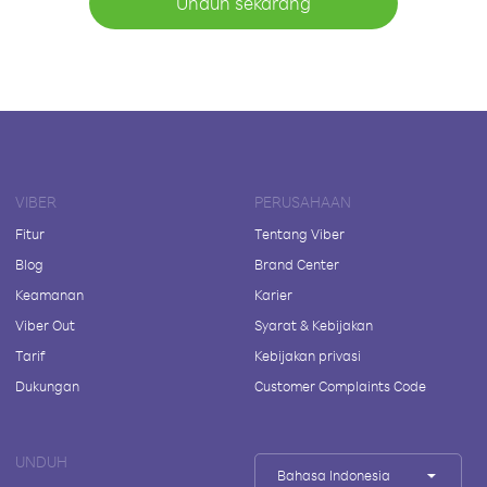
Unduh sekarang
VIBER
PERUSAHAAN
Fitur
Tentang Viber
Blog
Brand Center
Keamanan
Karier
Viber Out
Syarat & Kebijakan
Tarif
Kebijakan privasi
Dukungan
Customer Complaints Code
UNDUH
Bahasa Indonesia