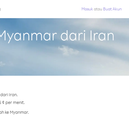
g
Masuk
atau
Buat Akun
yanmar dari Iran
ari Iran.
 ¢ per menit.
rah ke Myanmar.