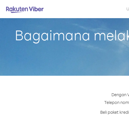
U
Bagaimana melak
Dengan V
Telepon nomo
Beli paket kre