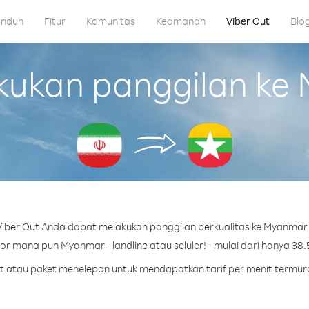
nduh
Fitur
Komunitas
Keamanan
Viber Out
Blo
ukan panggilan ke M
iber Out Anda dapat melakukan panggilan berkualitas ke Myanmar d
r mana pun Myanmar - landline atau seluler! - mulai dari hanya 38.5
dit atau paket menelepon untuk mendapatkan tarif per menit termu