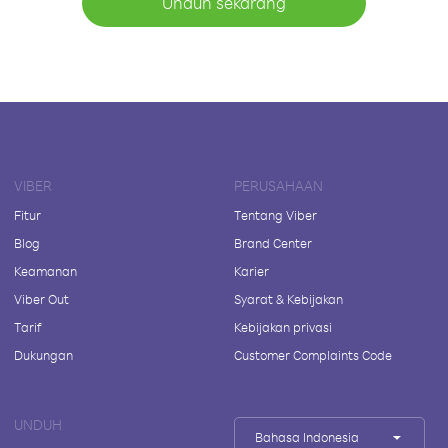
Unduh sekarang
VIBER
PERUSAHAAN
Fitur
Tentang Viber
Blog
Brand Center
Keamanan
Karier
Viber Out
Syarat & Kebijakan
Tarif
Kebijakan privasi
Dukungan
Customer Complaints Code
UNDUH
Bahasa Indonesia