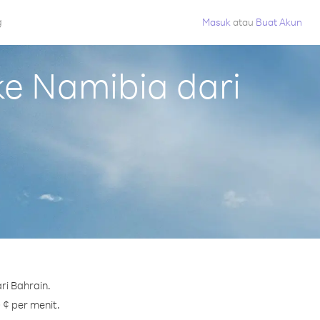
g
Masuk
atau
Buat Akun
e Namibia dari
ri Bahrain.
 ¢ per menit.