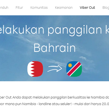
nduh
Fitur
Komunitas
Keamanan
Viber Out
Blo
akukan panggilan k
Bahrain
er Out Anda dapat melakukan panggilan berkualitas ke Namibia da
r mana pun Namibia - landline atau seluler! - mulai dari hanya 20.0