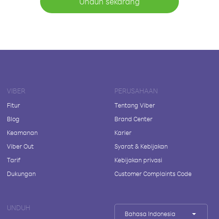
Unduh sekarang
VIBER
PERUSAHAAN
Fitur
Tentang Viber
Blog
Brand Center
Keamanan
Karier
Viber Out
Syarat & Kebijakan
Tarif
Kebijakan privasi
Dukungan
Customer Complaints Code
UNDUH
Bahasa Indonesia