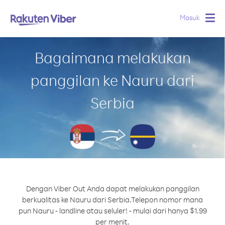
Masuk
Togg
navig
Bagaimana melakukan
panggilan ke Nauru dari
Serbia
Dengan Viber Out Anda dapat melakukan panggilan
berkualitas ke Nauru dari Serbia.
Telepon nomor mana
pun Nauru - landline atau seluler! - mulai dari hanya $1.99
per menit.