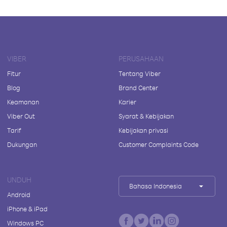
VIBER
PERUSAHAAN
Fitur
Tentang Viber
Blog
Brand Center
Keamanan
Karier
Viber Out
Syarat & Kebijakan
Tarif
Kebijakan privasi
Dukungan
Customer Complaints Code
UNDUH
Bahasa Indonesia
Android
iPhone & iPad
Windows PC