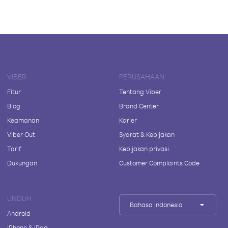
VIBER
PERUSAHAAN
Fitur
Tentang Viber
Blog
Brand Center
Keamanan
Karier
Viber Out
Syarat & Kebijakan
Tarif
Kebijakan privasi
Dukungan
Customer Complaints Code
UNDUH
Bahasa Indonesia
Android
iPhone & iPad