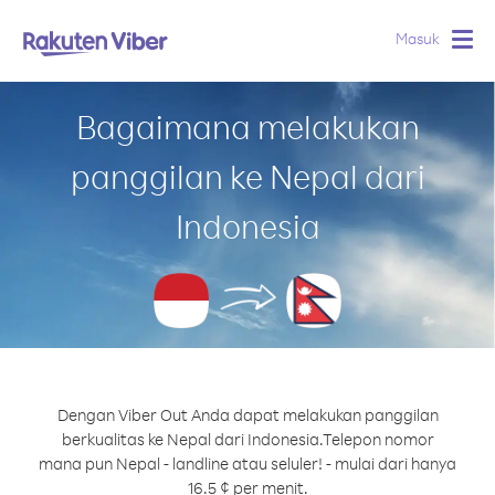
Masuk
Togg
navig
Bagaimana melakukan
panggilan ke Nepal dari
Indonesia
Dengan Viber Out Anda dapat melakukan panggilan
berkualitas ke Nepal dari Indonesia.
Telepon nomor
mana pun Nepal - landline atau seluler! - mulai dari hanya
16.5 ¢ per menit.