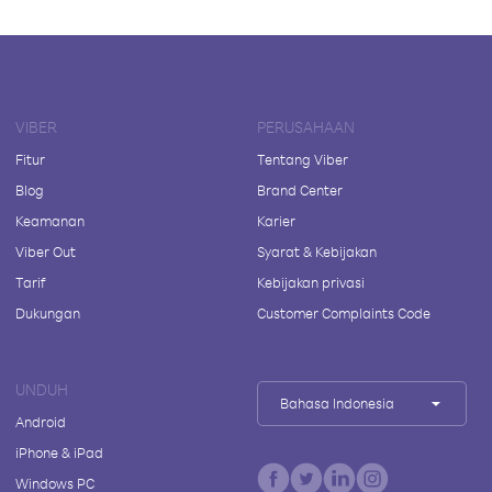
VIBER
PERUSAHAAN
Fitur
Tentang Viber
Blog
Brand Center
Keamanan
Karier
Viber Out
Syarat & Kebijakan
Tarif
Kebijakan privasi
Dukungan
Customer Complaints Code
UNDUH
Bahasa Indonesia
Android
iPhone & iPad
Windows PC