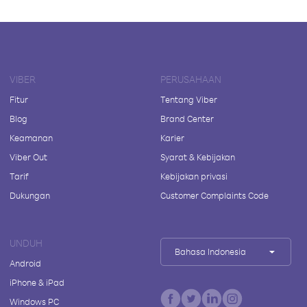
VIBER
PERUSAHAAN
Fitur
Tentang Viber
Blog
Brand Center
Keamanan
Karier
Viber Out
Syarat & Kebijakan
Tarif
Kebijakan privasi
Dukungan
Customer Complaints Code
UNDUH
Bahasa Indonesia
Android
iPhone & iPad
Windows PC