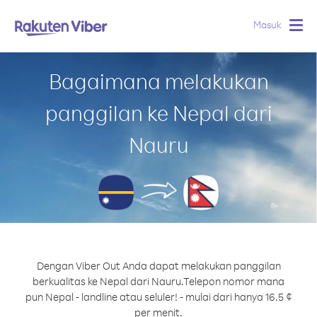
Masuk
Togg
navig
Bagaimana melakukan
panggilan ke Nepal dari
Nauru
Dengan Viber Out Anda dapat melakukan panggilan
berkualitas ke Nepal dari Nauru.
Telepon nomor mana
pun Nepal - landline atau seluler! - mulai dari hanya 16.5 ¢
per menit.